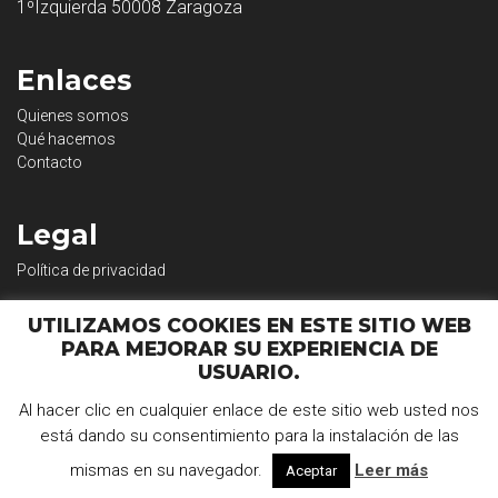
1ºIzquierda 50008 Zaragoza
Enlaces
Quienes somos
Qué hacemos
Contacto
Legal
Política de privacidad
UTILIZAMOS COOKIES EN ESTE SITIO WEB
PARA MEJORAR SU EXPERIENCIA DE
USUARIO.
Al hacer clic en cualquier enlace de este sitio web usted nos
© 2026
Back to the Social .com.
Todos los derechos
está dando su consentimiento para la instalación de las
reservados.
mismas en su navegador.
Leer más
Aceptar