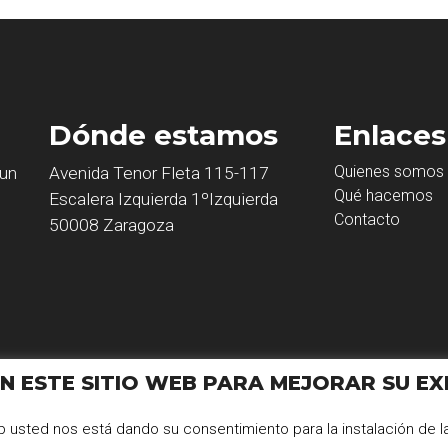
Dónde estamos
Enlaces
Quienes somos
 un
Avenida Tenor Fleta 115-117
Qué hacemos
Escalera Izquierda 1ºIzquierda
Contacto
50008 Zaragoza
N ESTE SITIO WEB PARA MEJORAR SU EX
 derechos reservados.
web usted nos está dando su consentimiento para la instalación de