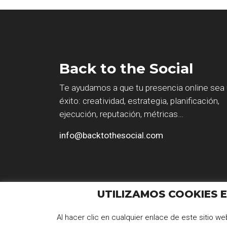
Back to the Social
Te ayudamos a que tu presencia online sea
éxito: creatividad, estrategia, planificación,
ejecución, reputación, métricas…
info@backtothesocial.com
UTILIZAMOS COOKIES E
© 2026
Back to the Social .com.
Todos los
Al hacer clic en cualquier enlace de este sitio 